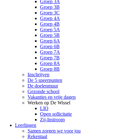
Groep 3A
Groep 3B
Groep 3C
Groep 4A
Groep 4B
Groep 5A
Groep 5B
Groep 6A
Groep 6B
Groep 7A
Groep 7B
Groep 8A
Groep 8B
Inschrijven
De 5 speerpunten
De doelenmuur
Gezonde school
Vakanties en vrije dagen
Werken op De Wissel
LIO
Open sollicitatie
Zij-Instroom
Leerlingen
Samen zorgen we voor jou
Rekentaal