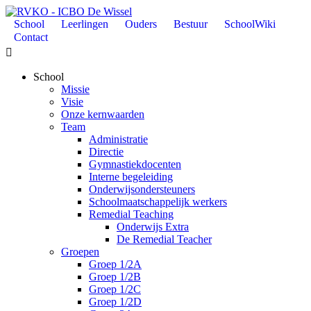
School
Leerlingen
Ouders
Bestuur
SchoolWiki
Contact

School
Missie
Visie
Onze kernwaarden
Team
Administratie
Directie
Gymnastiekdocenten
Interne begeleiding
Onderwijsondersteuners
Schoolmaatschappelijk werkers
Remedial Teaching
Onderwijs Extra
De Remedial Teacher
Groepen
Groep 1/2A
Groep 1/2B
Groep 1/2C
Groep 1/2D