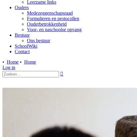
Leerzame links
Ouders
Medezeggenschapsraad
Formulieren en protocollen
Ouderbetrokkenheid
Voor- en naschoolse opvang
Bestuur
Ons bestuur
SchoolWiki
Contact
•
Home
•
Home
Log in
