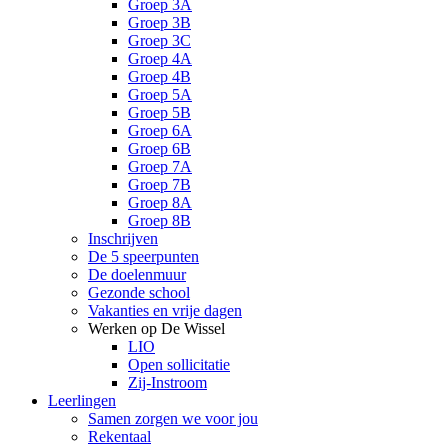
Groep 3A
Groep 3B
Groep 3C
Groep 4A
Groep 4B
Groep 5A
Groep 5B
Groep 6A
Groep 6B
Groep 7A
Groep 7B
Groep 8A
Groep 8B
Inschrijven
De 5 speerpunten
De doelenmuur
Gezonde school
Vakanties en vrije dagen
Werken op De Wissel
LIO
Open sollicitatie
Zij-Instroom
Leerlingen
Samen zorgen we voor jou
Rekentaal