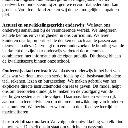
maatwerk en ondersteuning zorgen we ervoor dat ieder kind kan
groeien. Voor ieder kind zoeken wij de best mogelijke aanpak en
plek.
Actueel en ontwikkelingsgericht onderwijs:
We laten ons
onderwijs aansluiten bij de veranderende wereld. We integreren
actuele kennis en vaardigheden in ons curriculum. We leren
kinderen daarbij om kritisch te denken en zich aan te passen aan
nieuwe situaties. Dat vraagt om een onderzoekende houding van de
leerkracht die zijn/haar onderwijs verbetert door kennis te
combineren met informatie uit de eigen praktijk. Dit draagt bij aan
de kwaliteitszorg binnen onze school.
Onderwijs staat centraal:
We plaatsen onderwijs in het hart van
alles wat we doen, met een sterke focus op de basisvaardigheden;
taal, rekenen, lezen en burgerschap. We maken gebruik van het
expliciete directe instructiemodel om les te geven. Dit model helpt
ons om leerdoelen duidelijk te maken en de voortgang van de
leerlingen systematisch te volgen. Daarnaast bieden we een rijk
aanbod aan leeractiviteiten om de brede ontwikkeling van kinderen
te stimuleren. We hechten er waarde aan de effectieve leertijd te
maximaliseren.
Leren zichtbaar maken:
We volgen de ontwikkeling van elk kind
nauwgezet. Dit stelt ons in staat om gerichte en passende