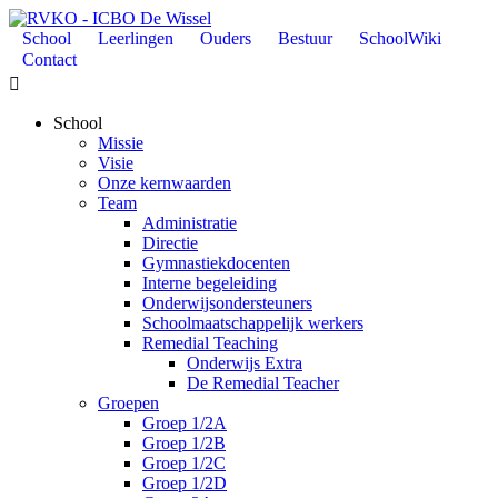
School
Leerlingen
Ouders
Bestuur
SchoolWiki
Contact

School
Missie
Visie
Onze kernwaarden
Team
Administratie
Directie
Gymnastiekdocenten
Interne begeleiding
Onderwijsondersteuners
Schoolmaatschappelijk werkers
Remedial Teaching
Onderwijs Extra
De Remedial Teacher
Groepen
Groep 1/2A
Groep 1/2B
Groep 1/2C
Groep 1/2D