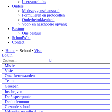
Leerzame links
Ouders
Medezeggenschapsraad
Formulieren en protocollen
Ouderbetrokkenheid
Voor- en naschoolse opvang
Bestuur
Ons bestuur
SchoolWiki
Contact
•
Home
•
School
•
Visie
Log in

Missie
Visie
Onze kernwaarden
Team
Groepen
Inschrijven
De 5 speerpunten
De doelenmuur
Gezonde school
Vakanties en vrije dagen