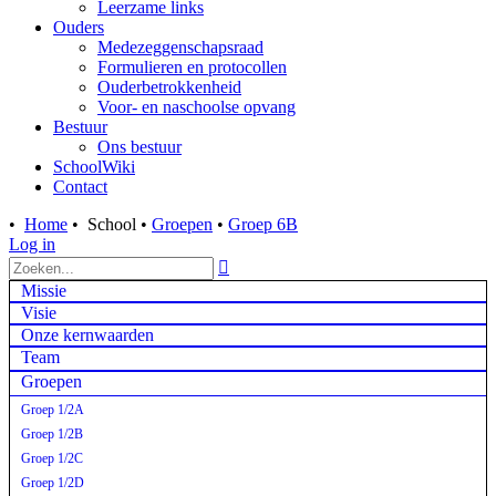
Leerzame links
Ouders
Medezeggenschapsraad
Formulieren en protocollen
Ouderbetrokkenheid
Voor- en naschoolse opvang
Bestuur
Ons bestuur
SchoolWiki
Contact
•
Home
•
School
•
Groepen
•
Groep 6B
Log in

Missie
Visie
Onze kernwaarden
Team
Groepen
Groep 1/2A
Groep 1/2B
Groep 1/2C
Groep 1/2D