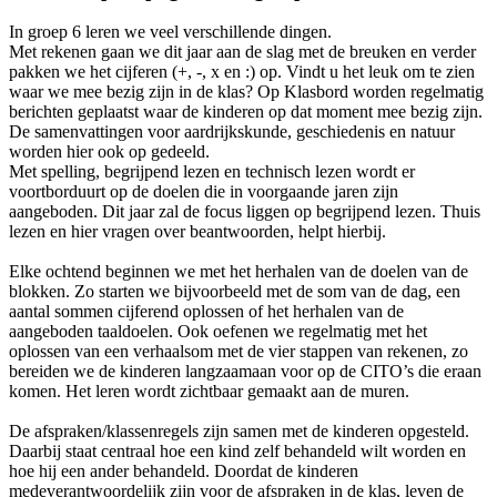
In groep 6 leren we veel verschillende dingen.
Met rekenen gaan we dit jaar aan de slag met de breuken en verder
pakken we het cijferen (+, -, x en :) op. Vindt u het leuk om te zien
waar we mee bezig zijn in de klas? Op Klasbord worden regelmatig
berichten geplaatst waar de kinderen op dat moment mee bezig zijn.
De samenvattingen voor aardrijkskunde, geschiedenis en natuur
worden hier ook op gedeeld.
Met spelling, begrijpend lezen en technisch lezen wordt er
voortborduurt op de doelen die in voorgaande jaren zijn
aangeboden. Dit jaar zal de focus liggen op begrijpend lezen. Thuis
lezen en hier vragen over beantwoorden, helpt hierbij.
Elke ochtend beginnen we met het herhalen van de doelen van de
blokken. Zo starten we bijvoorbeeld met de som van de dag, een
aantal sommen cijferend oplossen of het herhalen van de
aangeboden taaldoelen. Ook oefenen we regelmatig met het
oplossen van een verhaalsom met de vier stappen van rekenen, zo
bereiden we de kinderen langzaamaan voor op de CITO’s die eraan
komen. Het leren wordt zichtbaar gemaakt aan de muren.
De afspraken/klassenregels zijn samen met de kinderen opgesteld.
Daarbij staat centraal hoe een kind zelf behandeld wilt worden en
hoe hij een ander behandeld. Doordat de kinderen
medeverantwoordelijk zijn voor de afspraken in de klas, leven de