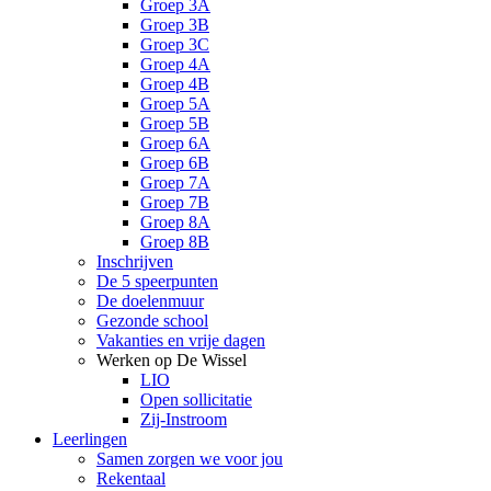
Groep 3A
Groep 3B
Groep 3C
Groep 4A
Groep 4B
Groep 5A
Groep 5B
Groep 6A
Groep 6B
Groep 7A
Groep 7B
Groep 8A
Groep 8B
Inschrijven
De 5 speerpunten
De doelenmuur
Gezonde school
Vakanties en vrije dagen
Werken op De Wissel
LIO
Open sollicitatie
Zij-Instroom
Leerlingen
Samen zorgen we voor jou
Rekentaal