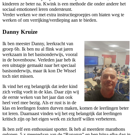
kinderen ze beter na. Kwink is een methode die onder andere het
sociaal emotioneel leren ondersteunt.
Verder werken we met extra instructiegroepjes om hiaten weg te
werken of om verrijking/verdieping aan te bieden.
Danny Kruize
Ik ben meester Danny, leerkracht van
groep 6b. Ik ben nu al flink wat jaren
werkzaam in het basisonderwijs, vooral
in de bovenbouw. Verleden jaar heb ik
een uitstapje gemaakt naar het speciaal
basisonderwijs, maar ik kon De Wissel
toch niet missen.
Ik vind het erg belangrijk dat ieder kind
zich veilig voelt in de klas. Daar zijn wij
de eerste weken van het jaar dan ook
heel veel mee bezig. Als er rust is in de
klas en leerlingen fouten durven maken, komen de leerlingen beter
tot leren. Daarnaast vinden wij het erg belangrijk dat leerlingen
kritisch zijn op het eigen werk en zichzelf willen verbeteren.
Ik ben zelf een enthousiast sporter. Ik heb al meerdere marathons
gelopen, 5 x meegedaan aan de “Roparun” en ben bijna elke dag in