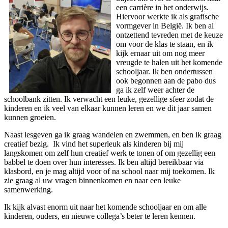
een carrière in het onderwijs.
Hiervoor werkte ik als grafische
vormgever in België. Ik ben al
ontzettend tevreden met de keuze
om voor de klas te staan, en ik
kijk ernaar uit om nog meer
vreugde te halen uit het komende
schooljaar. Ik ben ondertussen
ook begonnen aan de pabo dus
ga ik zelf weer achter de
schoolbank zitten. Ik verwacht een leuke, gezellige sfeer zodat de
kinderen en ik veel van elkaar kunnen leren en we dit jaar samen
kunnen groeien.
Naast lesgeven ga ik graag wandelen en zwemmen, en ben ik graag
creatief bezig. Ik vind het superleuk als kinderen bij mij
langskomen om zelf hun creatief werk te tonen of om gezellig een
babbel te doen over hun interesses. Ik ben altijd bereikbaar via
klasbord, en je mag altijd voor of na school naar mij toekomen. Ik
zie graag al uw vragen binnenkomen en naar een leuke
samenwerking.
Ik kijk alvast enorm uit naar het komende schooljaar en om alle
kinderen, ouders, en nieuwe collega’s beter te leren kennen.