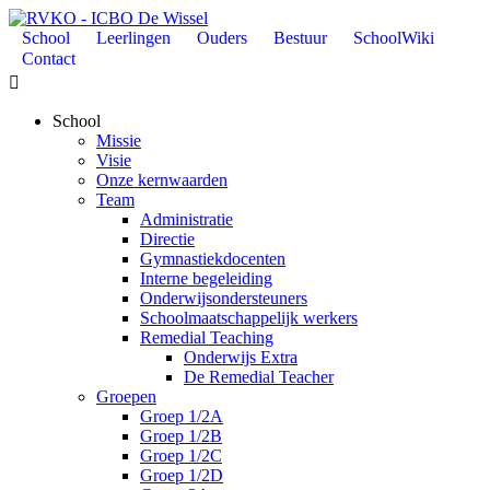
School
Leerlingen
Ouders
Bestuur
SchoolWiki
Contact

School
Missie
Visie
Onze kernwaarden
Team
Administratie
Directie
Gymnastiekdocenten
Interne begeleiding
Onderwijsondersteuners
Schoolmaatschappelijk werkers
Remedial Teaching
Onderwijs Extra
De Remedial Teacher
Groepen
Groep 1/2A
Groep 1/2B
Groep 1/2C
Groep 1/2D