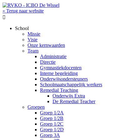
« Terug naar website

School
Missie
Visie
Onze kernwaarden
Team
Administratie
Directie
Gymnastiekdocenten
Interne begeleiding
Onderwijsondersteuners
Schoolmaatschappelijk werkers
Remedial Teaching
Onderwijs Extra
De Remedial Teacher
Groepen
Groep 1/2A
Groep 1/2B
Groep 1/2C
Groep 1/2D
Groep 3A