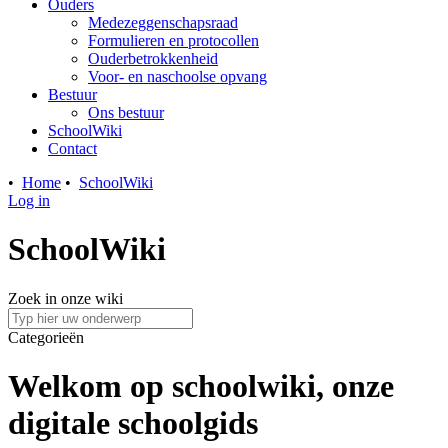
Ouders
Medezeggenschapsraad
Formulieren en protocollen
Ouderbetrokkenheid
Voor- en naschoolse opvang
Bestuur
Ons bestuur
SchoolWiki
Contact
•
Home
•
SchoolWiki
Log in
SchoolWiki
Zoek in onze wiki
Categorieën
Welkom op schoolwiki, onze
digitale schoolgids