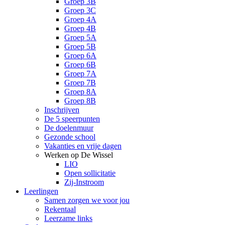
Groep 3B
Groep 3C
Groep 4A
Groep 4B
Groep 5A
Groep 5B
Groep 6A
Groep 6B
Groep 7A
Groep 7B
Groep 8A
Groep 8B
Inschrijven
De 5 speerpunten
De doelenmuur
Gezonde school
Vakanties en vrije dagen
Werken op De Wissel
LIO
Open sollicitatie
Zij-Instroom
Leerlingen
Samen zorgen we voor jou
Rekentaal
Leerzame links