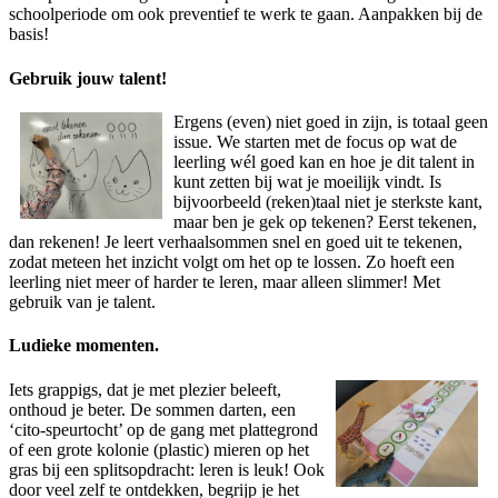
schoolperiode om ook preventief te werk te gaan. Aanpakken bij de
basis!
Gebruik jouw talent!
Ergens (even) niet goed in zijn, is totaal geen
issue. We starten met de focus op wat de
leerling wél goed kan en hoe je dit talent in
kunt zetten bij wat je moeilijk vindt. Is
bijvoorbeeld (reken)taal niet je sterkste kant,
maar ben je gek op tekenen? Eerst tekenen,
dan rekenen! Je leert verhaalsommen snel en goed uit te tekenen,
zodat meteen het inzicht volgt om het op te lossen. Zo hoeft een
leerling niet meer of harder te leren, maar alleen slimmer! Met
gebruik van je talent.
Ludieke momenten.
Iets grappigs, dat je met plezier beleeft,
onthoud je beter. De sommen darten, een
‘cito-speurtocht’ op de gang met plattegrond
of een grote kolonie (plastic) mieren op het
gras bij een splitsopdracht: leren is leuk! Ook
door veel zelf te ontdekken, begrijp je het