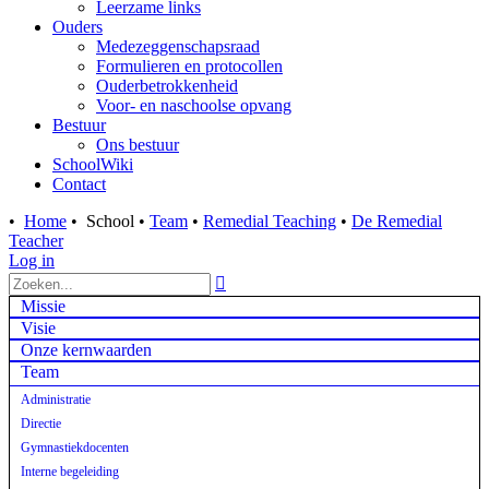
Leerzame links
Ouders
Medezeggenschapsraad
Formulieren en protocollen
Ouderbetrokkenheid
Voor- en naschoolse opvang
Bestuur
Ons bestuur
SchoolWiki
Contact
•
Home
•
School
•
Team
•
Remedial Teaching
•
De Remedial
Teacher
Log in

Missie
Visie
Onze kernwaarden
Team
Administratie
Directie
Gymnastiekdocenten
Interne begeleiding