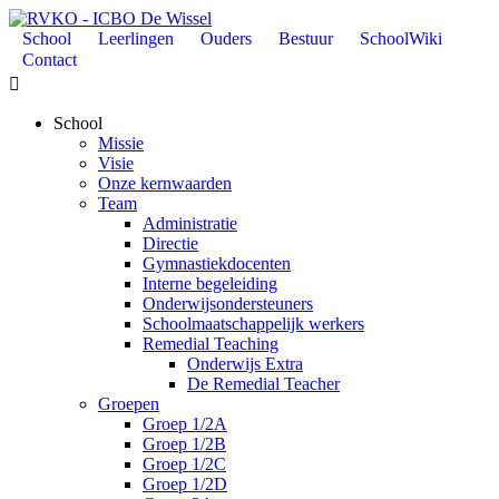
School
Leerlingen
Ouders
Bestuur
SchoolWiki
Contact

School
Missie
Visie
Onze kernwaarden
Team
Administratie
Directie
Gymnastiekdocenten
Interne begeleiding
Onderwijsondersteuners
Schoolmaatschappelijk werkers
Remedial Teaching
Onderwijs Extra
De Remedial Teacher
Groepen
Groep 1/2A
Groep 1/2B
Groep 1/2C
Groep 1/2D