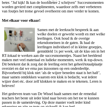
beter. "Juf kijk! Ik kan de hoofdletter 2 schrijven" Succesmomenten
worden gevierd met complimenten, waardoor zelfs met verbeteren
van foutjes het trotse gevoel overheerst om mee verder te komen.
Met elkaar voor elkaar!
Samen met de leerkracht bespreek ik aan
welke doelen er gewerkt wordt en met welke
leerlingen. Ook houd ik de overige
rekendomeinen in de gaten. Ik haal de
leerlingen individueel of in kleine groepjes,
gemiddeld 1x per week, uit de klas om in het
RT-lokaal te werken aan die succesmomentjes. Naast het beeldend
maken met veel materiaal en ludieke momenten, werk ik top-down.
Dit betekent dat ik zorg dat de leerling eerst het geheel/totaalplaatje
overziet en dat we erna pas inzoomen op een onderdeeltje.
Bijvoorbeeld bij klok niet ‘als de wijzer beneden staat is het half’,
maar samen ontdekken waarom een klok is bedacht, wat iedere
wijzer doet etc. door zelf klokken te maken en te tekenen. Leren is
beleven!
Het gedreven team van De Wissel haalt samen met de remedial
teachers het beste uit ieder kind naar boven om het toe te kunnen
passen in de samenleving. Op deze manier voelt ieder kind
erkenning en zijn ze trots op zichzelf: ik kan het!