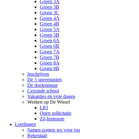
Groep 3A
Groep 3B
Groep 3C
Groep 4A
Groep 4B
Groep 5A
Groep 5B
Groep 6A
Groep 6B
Groep 7A
Groep 7B
Groep 8A
Groep 8B
Inschrijven
De 5 speerpunten
De doelenmuur
Gezonde school
Vakanties en vrije dagen
Werken op De Wissel
LIO
Open sollicitatie
Zij-Instroom
Leerlingen
Samen zorgen we voor jou
Rekentaal