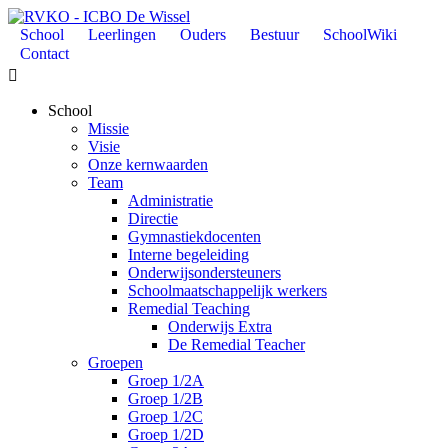
School
Leerlingen
Ouders
Bestuur
SchoolWiki
Contact

School
Missie
Visie
Onze kernwaarden
Team
Administratie
Directie
Gymnastiekdocenten
Interne begeleiding
Onderwijsondersteuners
Schoolmaatschappelijk werkers
Remedial Teaching
Onderwijs Extra
De Remedial Teacher
Groepen
Groep 1/2A
Groep 1/2B
Groep 1/2C
Groep 1/2D