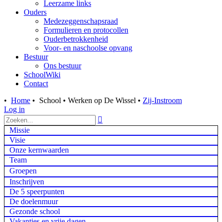
Leerzame links
Ouders
Medezeggenschapsraad
Formulieren en protocollen
Ouderbetrokkenheid
Voor- en naschoolse opvang
Bestuur
Ons bestuur
SchoolWiki
Contact
•
Home
•
School
•
Werken op De Wissel
•
Zij-Instroom
Log in

Missie
Visie
Onze kernwaarden
Team
Groepen
Inschrijven
De 5 speerpunten
De doelenmuur
Gezonde school
Vakanties en vrije dagen