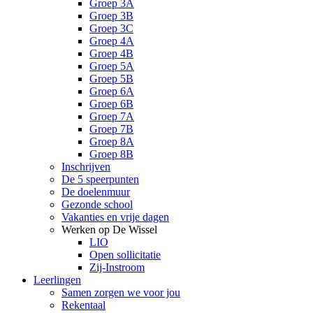
Groep 3A
Groep 3B
Groep 3C
Groep 4A
Groep 4B
Groep 5A
Groep 5B
Groep 6A
Groep 6B
Groep 7A
Groep 7B
Groep 8A
Groep 8B
Inschrijven
De 5 speerpunten
De doelenmuur
Gezonde school
Vakanties en vrije dagen
Werken op De Wissel
LIO
Open sollicitatie
Zij-Instroom
Leerlingen
Samen zorgen we voor jou
Rekentaal