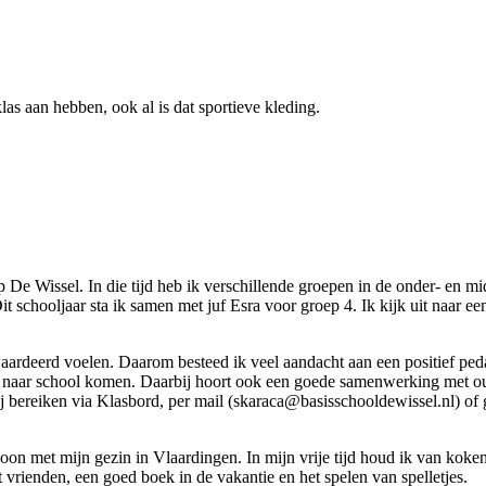
as aan hebben, ook al is dat sportieve kleding.
op De Wissel. In die tijd heb ik verschillende groepen in de onder- en
it schooljaar sta ik samen met juf Esra voor groep 4. Ik kijk uit naar
ewaardeerd voelen. Daarom besteed ik veel aandacht aan een positief peda
er naar school komen. Daarbij hoort ook een goede samenwerking met oud
 bereiken via Klasbord, per mail (skaraca@basisschooldewissel.nl) of
on met mijn gezin in Vlaardingen. In mijn vrije tijd houd ik van koken
rienden, een goed boek in de vakantie en het spelen van spelletjes.