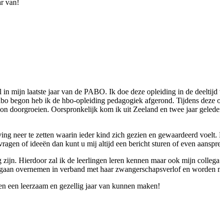
r van!
n mijn laatste jaar van de PABO. Ik doe deze opleiding in de deeltijd 
Pabo begon heb ik de hbo-opleiding pedagogiek afgerond. Tijdens deze o
 kon doorgroeien. Oorspronkelijk kom ik uit Zeeland en twee jaar geled
ving neer te zetten waarin ieder kind zich gezien en gewaardeerd voelt. 
ragen of ideeën dan kunt u mij altijd een bericht sturen of even aanspre
zijn. Hierdoor zal ik de leerlingen leren kennen maar ook mijn colleg
 gaan overnemen in verband met haar zwangerschapsverlof en worden 
amen een leerzaam en gezellig jaar van kunnen maken!