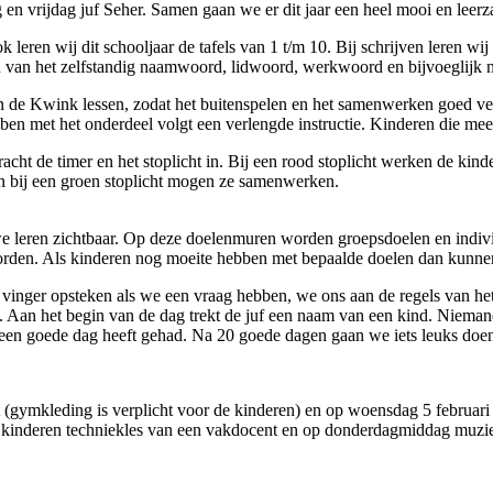
g en vrijdag juf Seher. Samen gaan we er dit jaar een heel mooi en lee
eren wij dit schooljaar de tafels van 1 t/m 10. Bij schrijven leren wij de
n van het zelfstandig naamwoord, lidwoord, werkwoord en bijvoeglijk 
in de Kwink lessen, zodat het buitenspelen en het samenwerken goed ve
ebben met het onderdeel volgt een verlengde instructie. Kinderen die m
acht de timer en het stoplicht in. Bij een rood stoplicht werken de kinde
 bij een groen stoplicht mogen ze samenwerken.
leren zichtbaar. Op deze doelenmuren worden groepsdoelen en individ
rden. Als kinderen nog moeite hebben met bepaalde doelen dan kunnen
een vinger opsteken als we een vraag hebben, we ons aan de regels van 
t. Aan het begin van de dag trekt de juf een naam van een kind. Niemand
 een goede dag heeft gehad. Na 20 goede dagen gaan we iets leuks doen
(gymkleding is verplicht voor de kinderen) en op woensdag 5 februar
 kinderen techniekles van een vakdocent en op donderdagmiddag muzi