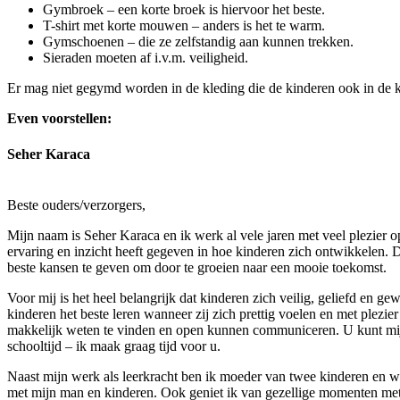
Gymbroek – een korte broek is hiervoor het beste.
T-shirt met korte mouwen – anders is het te warm.
Gymschoenen – die ze zelfstandig aan kunnen trekken.
Sieraden moeten af i.v.m. veiligheid.
Er mag niet gegymd worden in de kleding die de kinderen ook in de kl
Even voorstellen:
Seher Karaca
Beste ouders/verzorgers,
Mijn naam is Seher Karaca en ik werk al vele jaren met veel plezier 
ervaring en inzicht heeft gegeven in hoe kinderen zich ontwikkelen. D
beste kansen te geven om door te groeien naar een mooie toekomst.
Voor mij is het heel belangrijk dat kinderen zich veilig, geliefd en g
kinderen het beste leren wanneer zij zich prettig voelen en met plezi
makkelijk weten te vinden en open kunnen communiceren. U kunt mij
schooltijd – ik maak graag tijd voor u.
Naast mijn werk als leerkracht ben ik moeder van twee kinderen en wo
met mijn man en kinderen. Ook geniet ik van gezellige momenten met v