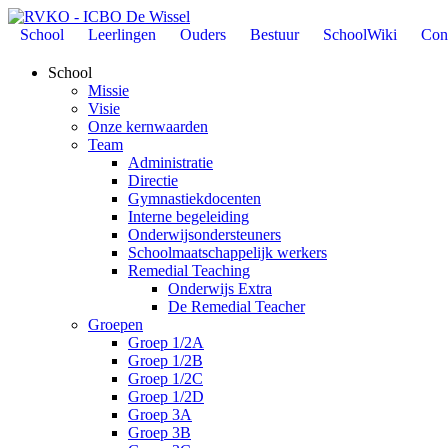
School
Leerlingen
Ouders
Bestuur
SchoolWiki
Con
School
Missie
Visie
Onze kernwaarden
Team
Administratie
Directie
Gymnastiekdocenten
Interne begeleiding
Onderwijsondersteuners
Schoolmaatschappelijk werkers
Remedial Teaching
Onderwijs Extra
De Remedial Teacher
Groepen
Groep 1/2A
Groep 1/2B
Groep 1/2C
Groep 1/2D
Groep 3A
Groep 3B