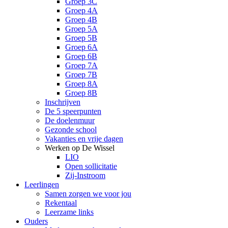
Groep 3C
Groep 4A
Groep 4B
Groep 5A
Groep 5B
Groep 6A
Groep 6B
Groep 7A
Groep 7B
Groep 8A
Groep 8B
Inschrijven
De 5 speerpunten
De doelenmuur
Gezonde school
Vakanties en vrije dagen
Werken op De Wissel
LIO
Open sollicitatie
Zij-Instroom
Leerlingen
Samen zorgen we voor jou
Rekentaal
Leerzame links
Ouders