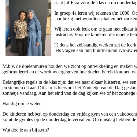
staat juf Esra voor de klas en op donderda
In groep 4a leren wij rekenen t/m 1000. Ook l
jaar bezig met woordenschat en het zoeke
Wij leren ook leuk om te gaan met elkaar 
instructie. Voor de kinderen die moeite h
Tijdens het zelfstandig werken zet de leerkr
iets vragen aan hun buurman/buurvrouw en
M.b.v. de doelenmuren houden we zicht op ontwikkeling en maken we 
geformuleerd en er wordt weergegeven hoe doelen bereikt kunnen wo
Belangrijke regels in de klas zijn: dat we naar elkaar luisteren, we 
en steunen elkaar. Dit jaar is hiervoor het Zonnetje van de Dag gestar
zonnetje vandaag. Aan het eind van de dag kijken we of het zonnetje
Handig om te weten:
De kinderen hebben op donderdag en vrijdag gym van een vakdocent 
komt de gymles op de donderdag te vervallen. Op dinsdag hebben de
Wat doe je aan bij gym?