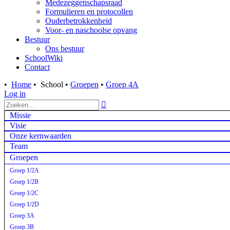
Medezeggenschapsraad
Formulieren en protocollen
Ouderbetrokkenheid
Voor- en naschoolse opvang
Bestuur
Ons bestuur
SchoolWiki
Contact
•
Home
•
School
•
Groepen
•
Groep 4A
Log in

Missie
Visie
Onze kernwaarden
Team
Groepen
Groep 1/2A
Groep 1/2B
Groep 1/2C
Groep 1/2D
Groep 3A
Groep 3B