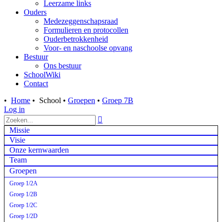
Leerzame links
Ouders
Medezeggenschapsraad
Formulieren en protocollen
Ouderbetrokkenheid
Voor- en naschoolse opvang
Bestuur
Ons bestuur
SchoolWiki
Contact
•
Home
•
School
•
Groepen
•
Groep 7B
Log in

Missie
Visie
Onze kernwaarden
Team
Groepen
Groep 1/2A
Groep 1/2B
Groep 1/2C
Groep 1/2D