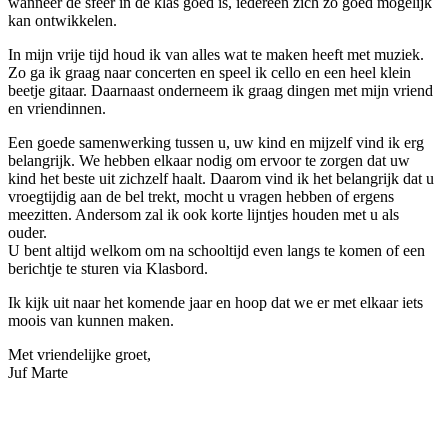
wanneer de sfeer in de klas goed is, iedereen zich zo goed mogelijk
kan ontwikkelen.
In mijn vrije tijd houd ik van alles wat te maken heeft met muziek.
Zo ga ik graag naar concerten en speel ik cello en een heel klein
beetje gitaar. Daarnaast onderneem ik graag dingen met mijn vriend
en vriendinnen.
Een goede samenwerking tussen u, uw kind en mijzelf vind ik erg
belangrijk. We hebben elkaar nodig om ervoor te zorgen dat uw
kind het beste uit zichzelf haalt. Daarom vind ik het belangrijk dat u
vroegtijdig aan de bel trekt, mocht u vragen hebben of ergens
meezitten. Andersom zal ik ook korte lijntjes houden met u als
ouder.
U bent altijd welkom om na schooltijd even langs te komen of een
berichtje te sturen via Klasbord.
Ik kijk uit naar het komende jaar en hoop dat we er met elkaar iets
moois van kunnen maken.
Met vriendelijke groet,
Juf Marte