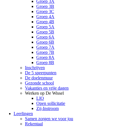
Groep 3A
Groep 3B
Groep 3C
Groep 4A
Groep 4B
Groep 5A
Groep 5B
Groep 6A
Groep 6B
Groep 7A
Groep 7B
Groep 8A
Groep 8B
Inschrijven
De 5 speerpunten
De doelenmuur
Gezonde school
Vakanties en vrije dagen
Werken op De Wissel
LIO
Open sollicitatie
Zij-Instroom
Leerlingen
Samen zorgen we voor jou
Rekentaal