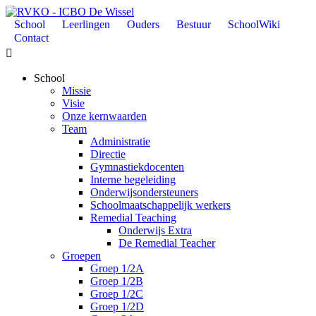
School
Leerlingen
Ouders
Bestuur
SchoolWiki
Contact

School
Missie
Visie
Onze kernwaarden
Team
Administratie
Directie
Gymnastiekdocenten
Interne begeleiding
Onderwijsondersteuners
Schoolmaatschappelijk werkers
Remedial Teaching
Onderwijs Extra
De Remedial Teacher
Groepen
Groep 1/2A
Groep 1/2B
Groep 1/2C
Groep 1/2D