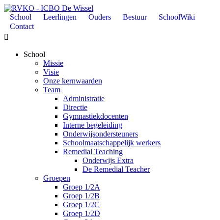
School
Leerlingen
Ouders
Bestuur
SchoolWiki
Contact

School
Missie
Visie
Onze kernwaarden
Team
Administratie
Directie
Gymnastiekdocenten
Interne begeleiding
Onderwijsondersteuners
Schoolmaatschappelijk werkers
Remedial Teaching
Onderwijs Extra
De Remedial Teacher
Groepen
Groep 1/2A
Groep 1/2B
Groep 1/2C
Groep 1/2D