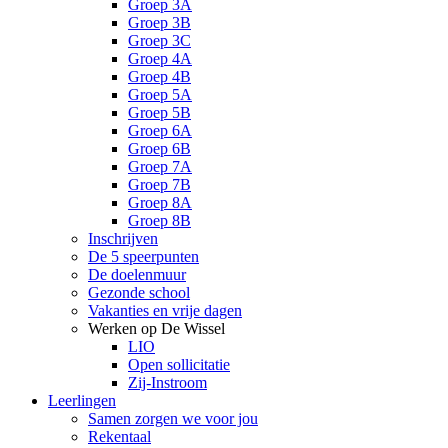
Groep 3A
Groep 3B
Groep 3C
Groep 4A
Groep 4B
Groep 5A
Groep 5B
Groep 6A
Groep 6B
Groep 7A
Groep 7B
Groep 8A
Groep 8B
Inschrijven
De 5 speerpunten
De doelenmuur
Gezonde school
Vakanties en vrije dagen
Werken op De Wissel
LIO
Open sollicitatie
Zij-Instroom
Leerlingen
Samen zorgen we voor jou
Rekentaal