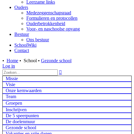
Leerzame links
Ouders
Medezeggenschapsraad
Formulieren en protocollen
Ouderbetrokkenheid
Voor- en naschoolse opvang
Bestuur
Ons bestuur
SchoolWiki
Contact
•
Home
•
School
•
Gezonde school
Log in

Missie
Visie
Onze kernwaarden
Team
Groepen
Inschrijven
De 5 speerpunten
De doelenmuur
Gezonde school
Vakanties en vrije dagen