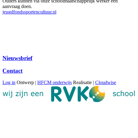
Ouders kunnen via onze schoolmaatschappelijk werker een
aanvraag doen.
jeugdfondssportencultuur.nl
Nieuwsbrief
Contact
Log in
Ontwerp |
HFCM onderwijs
Realisatie |
Cloudwise